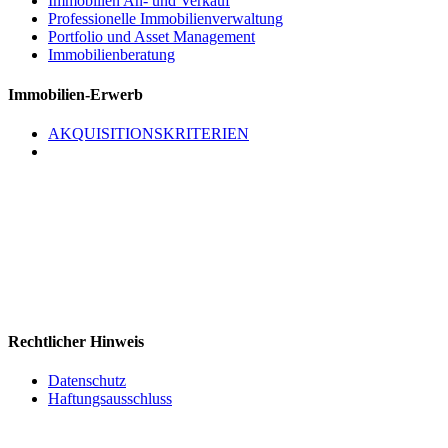
Immobilien An- und Verkauf
Professionelle Immobilienverwaltung
Portfolio und Asset Management
Immobilienberatung
Immobilien-Erwerb
AKQUISITIONSKRITERIEN
Kontakt
Navona Corporate Management Limited
2585 Skymark Avenue, Suite 303
Mississauga, Ontario
Canada L4W 4L5
Tel: 905-624-0022
Rechtlicher Hinweis
Datenschutz
Haftungsausschluss