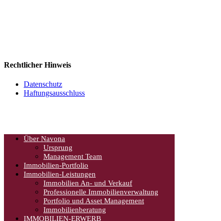
Navona Corporate Management Limited
2585 Skymark Avenue, Suite 303
Mississauga, Ontario
Canada L4W 4L5
Tel: 905-624-0022
Rechtlicher Hinweis
Datenschutz
Haftungsausschluss
Über Navona
Ursprung
Management Team
Immobilien-Portfolio
Immobilien-Leistungen
Immobilien An- und Verkauf
Professionelle Immobilienverwaltung
Portfolio und Asset Management
Immobilienberatung
IMMOBILIEN-ERWERB